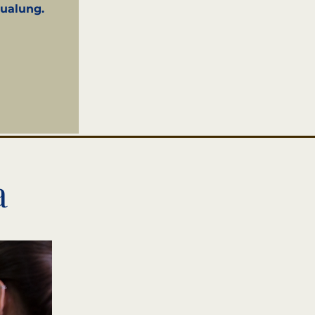
ualung.
a