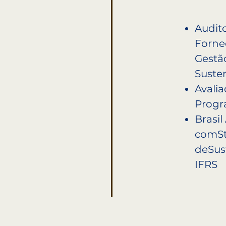
Audito
Forne
Gestão
Susten
Avali
Progr
Brasil
comSt
deSus
IFRS