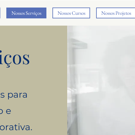
Nossos Serviços
Nossos Cursos
Nossos Projetos
iços
s para
o e
orativa.