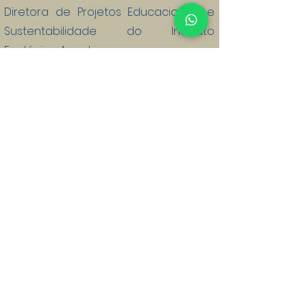
Diretora de Projetos Educacionais e
Sustentabilidade do Instituto
Ecológico Aqualung.
Lider Coach formada pelo Instituto
Brasileiro de Coaching. Mestre em
Sistemas de Gestão pela
Universidade Federal Fluminense
(LATEC/UFF). Formação em Educação
Corporativa, pela Universidade Gama
Filho. Especialista em Qualidade,
Gestão de Pessoas e
Sustentabilidade Corporativa. Sócia-
diretora da Muda Desenvolvimento
Organizacional Sustentável. Auditora
Líder RAC de Sistemas de Gestão:
Qualidade ISO 9001:2015, Meio